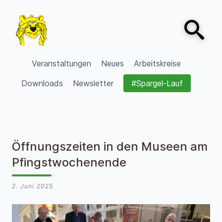
Zum Inhalt springen
Open sear
VVV Burgdorf
Veranstaltungen
Neues
Arbeitskreise
Downloads
Newsletter
#Spargel-Lauf
Öffnungszeiten in den Museen am
Pfingstwochenende
2. Juni 2025