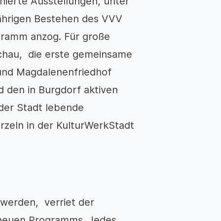
nierte Ausstellungen, unter
jährigen Bestehen des VVV
ramm anzog. Für große
chau, die erste gemeinsame
und Magdalenenfriedhof
d den in Burgdorf aktiven
 der Stadt lebende
rzeln in der KulturWerkStadt
 werden, verriet der
s neuen Programms. Jedes