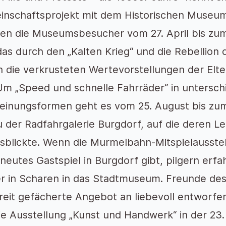
nschaftsprojekt mit dem Historischen Museum
en die Museumsbesucher vom 27. April bis zum 
das durch den „Kalten Krieg“ und die Rebellion
 die verkrusteten Wertevorstellungen der Elt
Um „Speed und schnelle Fahrräder“ in untersch
einungsformen geht es vom 25. August bis zum
 der Radfahrgalerie Burgdorf, auf die deren Le
sblickte. Wenn die Murmelbahn-Mitspielausste
rneutes Gastspiel in Burgdorf gibt, pilgern er
r in Scharen in das Stadtmuseum. Freunde de
reit gefächerte Angebot an liebevoll entworfe
ie Ausstellung „Kunst und Handwerk“ in der 23.