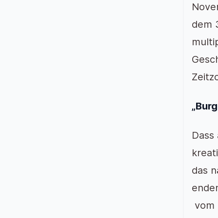
Novem
dem 3
multi
Gesch
Zeitz
„Burg
Dass 
kreat
das n
enden
vom 1