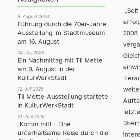
„Seit
9. August 2026
erfol
Führung durch die 70er-Jahre
Ausstellung im Stadtmuseum
2008 
am 16. August
verga
24. Juli 2026
Gleic
Ein Nachmittag mit Til Mette
einwi
am 9. August in der
KulturWerkStadt
Herau
weite
12. Juli 2026
Til Mette-Ausstellung startete
Aufta
in KulturWerkStadt
letzt
21. Juni 2026
überr
„Komm mit! – Eine
unterhaltsame Reise durch die
inten