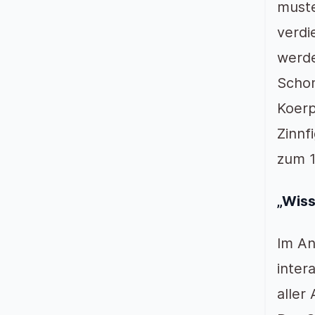
muste
verdi
werde
Schom
Koerp
Zinnf
zum 1
„Wiss
Im An
inter
aller