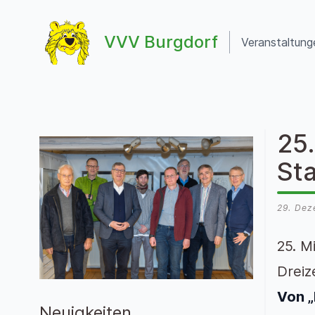
Zum Inhalt springen
VVV Burgdorf
Veranstaltung
VVV Burgdorf
25
St
29. De
25. M
Dreiz
Von „
Neuigkeiten