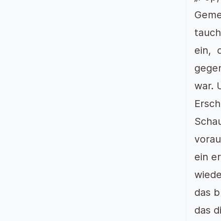
Gemei
tauch
ein, 
gegen
war. 
Ersch
Schau
vorau
ein e
wiede
das b
das d