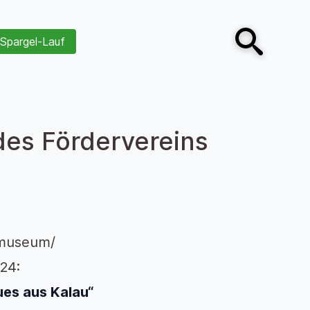
Spargel-Lauf
Open search
des Fördervereins
tmuseum/
24:
ues aus Kalau“