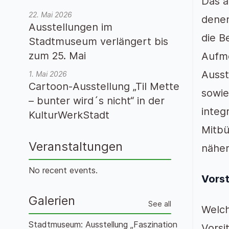
Das a
22. Mai 2026
denen
Ausstellungen im
die B
Stadtmuseum verlängert bis
zum 25. Mai
Aufme
Ausst
1. Mai 2026
Cartoon-Ausstellung „Til Mette
sowie
– bunter wird´s nicht“ in der
integ
KulturWerkStadt
Mitbü
Veranstaltungen
näher
No recent events.
Vorst
Galerien
See all
Welch
Stadtmuseum: Ausstellung „Faszination
Vorsi