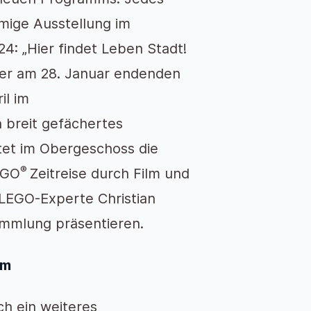
amige Ausstellung im
: „Hier findet Leben Stadt!
der am 28. Januar endenden
il im
 breit gefächertes
rtet im Obergeschoss die
®
EGO
Zeitreise durch Film und
 LEGO-Experte Christian
ammlung präsentieren.
um
ch ein weiteres