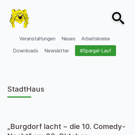
Zum Inhalt springen
Open sear
VVV Burgdorf
Veranstaltungen
Neues
Arbeitskreise
Downloads
Newsletter
#Spargel-Lauf
StadtHaus
„Burgdorf lacht − die 10. Comedy-