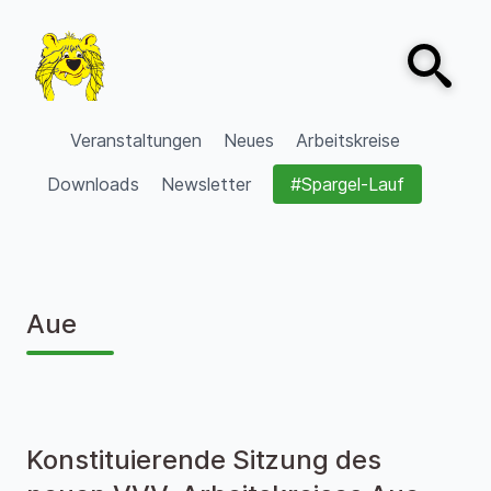
Zum Inhalt springen
Open sear
VVV Burgdorf
Veranstaltungen
Neues
Arbeitskreise
Downloads
Newsletter
#Spargel-Lauf
Aue
Konstituierende Sitzung des