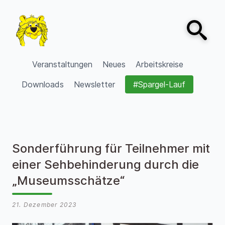
Zum Inhalt springen
Open sear
VVV Burgdorf
Veranstaltungen
Neues
Arbeitskreise
Downloads
Newsletter
#Spargel-Lauf
Sonderführung für Teilnehmer mit
einer Sehbehinderung durch die
„Museumsschätze“
21. Dezember 2023