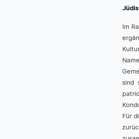
Jüdis
Im Ra
ergän
Kultu
Namen
Gemei
sind 
patri
Kondo
Für d
zurüc
zusam