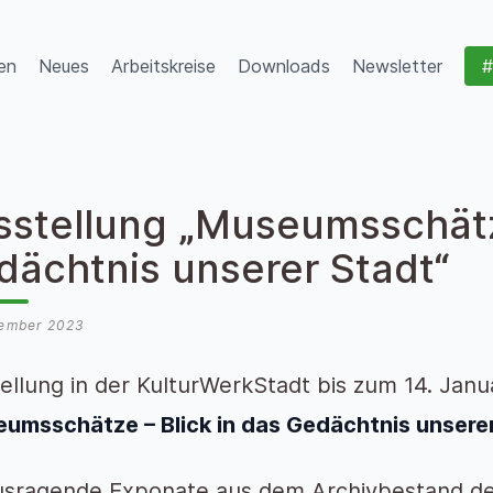
en
Neues
Arbeitskreise
Downloads
Newsletter
#
sstellung „Museumsschätze
dächtnis unserer Stadt“
vember 2023
ellung in der KulturWerkStadt bis zum 14. Janu
umsschätze – Blick in das Gedächtnis unsere
sragende Exponate aus dem Archivbestand d