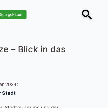
Spargel-Lauf
Open search
 – Blick in das
ar 2024:
r Stadt“
es Stadtmuseums und der