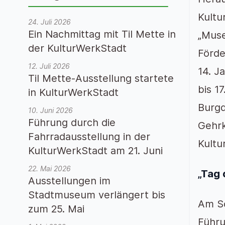
Kultu
24. Juli 2026
Ein Nachmittag mit Til Mette in
„Muse
der KulturWerkStadt
Förde
12. Juli 2026
14. J
Til Mette-Ausstellung startete
bis 1
in KulturWerkStadt
Burgd
10. Juni 2026
Führung durch die
Gehrk
Fahrradausstellung in der
Kultu
KulturWerkStadt am 21. Juni
22. Mai 2026
„Tag 
Ausstellungen im
Stadtmuseum verlängert bis
Am So
zum 25. Mai
Führu