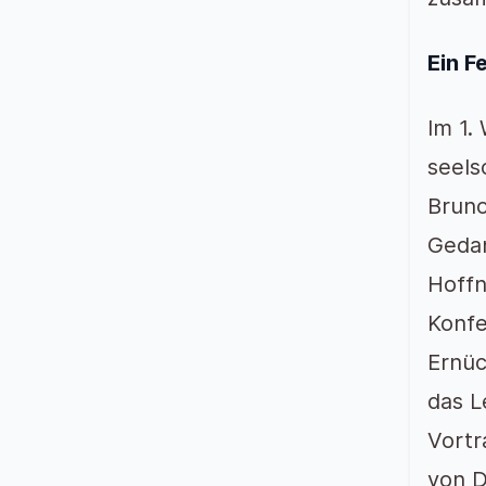
Ein F
Im 1.
seels
Bruno
Gedan
Hoffn
Konfe
Ernüc
das L
Vortr
von D