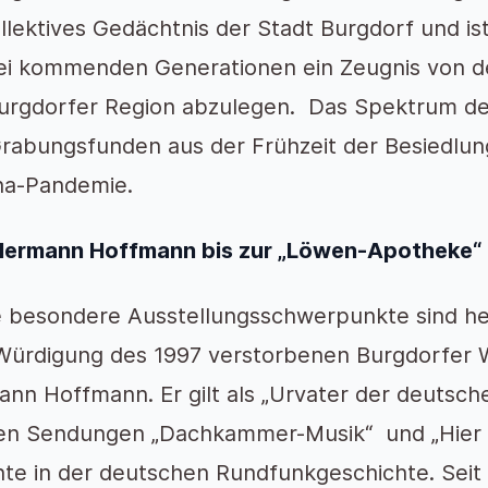
ollektives Gedächtnis der Stadt Burgdorf und i
i kommenden Generationen ein Zeugnis von de
urgdorfer Region abzulegen. Das Spektrum der
rabungsfunden aus der Frühzeit der Besiedlun
na-Pandemie.
Hermann Hoffmann bis zur „Löwen-Apotheke“
e besondere Ausstellungsschwerpunkte sind h
Würdigung des 1997 verstorbenen Burgdorfer W
nn Hoffmann. Er gilt als „Urvater der deutsc
en Sendungen „Dachkammer-Musik“ und „Hier 
te in der deutschen Rundfunkgeschichte. Seit 