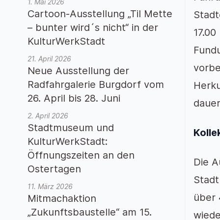
1. Mai 2026
Cartoon-Ausstellung „Til Mette
Stadt
– bunter wird´s nicht“ in der
17.00
KulturWerkStadt
Fundu
21. April 2026
vorbe
Neue Ausstellung der
Radfahrgalerie Burgdorf vom
Herku
26. April bis 28. Juni
daue
2. April 2026
Stadtmuseum und
Kolle
KulturWerkStadt:
Öffnungszeiten an den
Die A
Ostertagen
Stadt
11. März 2026
über 
Mitmachaktion
„Zukunftsbaustelle“ am 15.
wiede