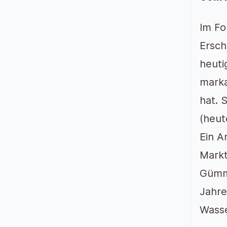
Im Fo
Ersch
heuti
marka
hat. 
(heut
Ein A
Markt
Gümme
Jahre
Wasse