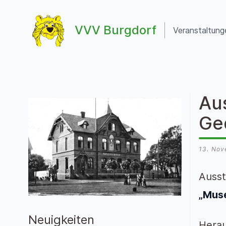
Zum Inhalt springen
VVV Burgdorf
Veranstaltung
VVV Burgdorf
Au
Ge
13. No
Ausst
„Muse
Neuigkeiten
Herau