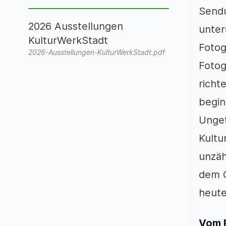
Sendu
2026 Ausstellungen
unter
KulturWerkStadt
Fotog
2026-Ausstellungen-KulturWerkStadt.pdf
Fotog
richt
begin
Unget
Kultu
unzäh
dem G
heute
Vom 