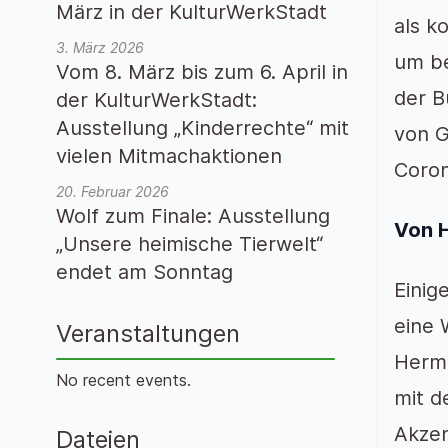
März in der KulturWerkStadt
als k
3. März 2026
um be
Vom 8. März bis zum 6. April in
der B
der KulturWerkStadt:
Ausstellung „Kinderrechte“ mit
von G
vielen Mitmachaktionen
Coro
20. Februar 2026
Wolf zum Finale: Ausstellung
Von 
„Unsere heimische Tierwelt“
endet am Sonntag
Einig
eine 
Veranstaltungen
Herma
No recent events.
mit d
Akzen
Dateien