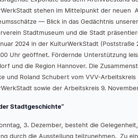
rWerkStadt stehen im Mittelpunkt der neuen A
umsschätze — Blick in das Gedächtnis unserer 
rverein Stadtmuseum und die Stadt präsentier
anuar 2024 in der KulturWerkStadt (Poststraße 2
7.00 Uhr geöffnet. Fördernde Unterstützung lei
orf und die Region Hannover. Die Zusammens
e und Roland Schubert vom VVV-Arbeitskrei
rWerkStadt sowie der Arbeitskreis 9. November
der Stadtgeschichte“
nntag, 3. Dezember, besteht die Gelegenheit,
ng durch die Ausstellung teilzunehmen. Zu ei