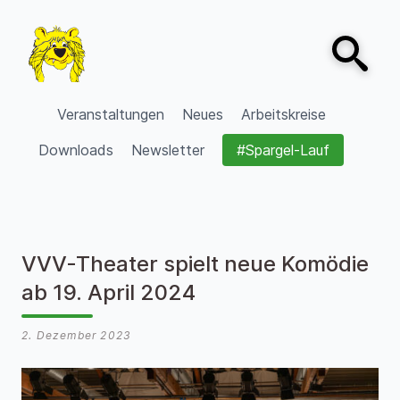
Zum Inhalt springen
Open sear
VVV Burgdorf
Veranstaltungen
Neues
Arbeitskreise
Downloads
Newsletter
#Spargel-Lauf
VVV-Theater spielt neue Komödie
ab 19. April 2024
2. Dezember 2023