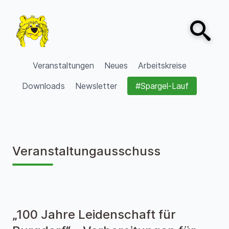
Zum Inhalt springen
Open sear
VVV Burgdorf
Veranstaltungen
Neues
Arbeitskreise
Downloads
Newsletter
#Spargel-Lauf
Veranstaltungausschuss
„100 Jahre Leidenschaft für