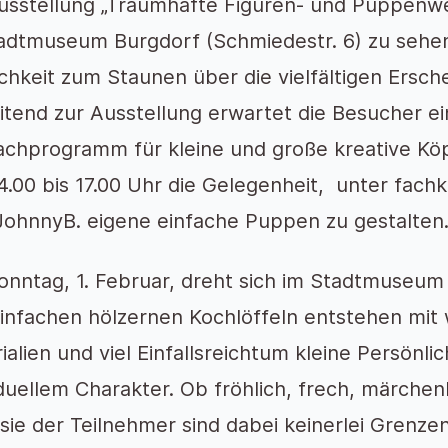
usstellung „Traumhafte Figuren- und Puppenwe
adtmuseum Burgdorf (Schmiedestr. 6) zu sehen.
chkeit zum Staunen über die vielfältigen Ers
itend zur Ausstellung erwartet die Besucher ein
chprogramm für kleine und große kreative Kö
4.00 bis 17.00 Uhr die Gelegenheit, unter fac
ohnnyB. eigene einfache Puppen zu gestalten
nntag, 1. Februar, dreht sich im Stadtmuseum
infachen hölzernen Kochlöffeln entstehen mit
ialien und viel Einfallsreichtum kleine Persönli
iduellem Charakter. Ob fröhlich, frech, märchenh
sie der Teilnehmer sind dabei keinerlei Grenz