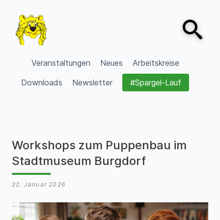
Zum Inhalt springen
Open sear
VVV Burgdorf
Veranstaltungen
Neues
Arbeitskreise
Downloads
Newsletter
#Spargel-Lauf
Workshops zum Puppenbau im
Stadtmuseum Burgdorf
22. Januar 2026