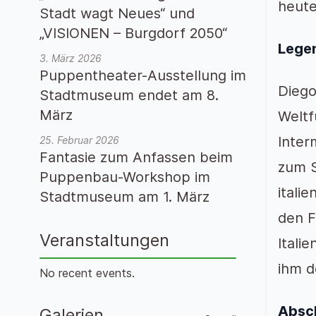
heute
Stadt wagt Neues“ und
„VISIONEN – Burgdorf 2050“
Lege
3. März 2026
Puppentheater-Ausstellung im
Diego
Stadtmuseum endet am 8.
März
Weltf
Inter
25. Februar 2026
Fantasie zum Anfassen beim
zum S
Puppenbau-Workshop im
itali
Stadtmuseum am 1. März
den F
Veranstaltungen
Itali
ihm d
No recent events.
Absc
Galerien