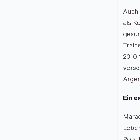
Auch 
als K
gesun
Train
2010 
versc
Argen
Ein e
Marad
Leben
Popul