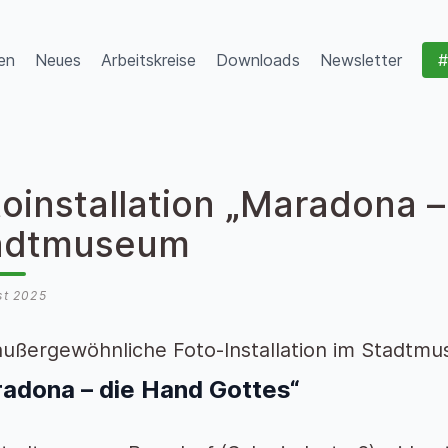
en
Neues
Arbeitskreise
Downloads
Newsletter
#
oinstallation „Maradona –
adtmuseum
st 2025
außergewöhnliche Foto-Installation im Stadtm
adona – die Hand Gottes“