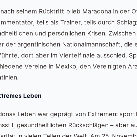
nach seinem Rücktritt blieb Maradona in der Öff
ommentator, teils als Trainer, teils durch Schla
dheitlichen und persönlichen Krisen. Zwischen
er der argentinischen Nationalmannschaft, die 
führte, dort aber im Viertelfinale ausschied. Spä
hiedene Vereine in Mexiko, den Vereinigten Ar
tinien.
xtremes Leben
onas Leben war geprägt von Extremen: sport
sstil, gesundheitlichen Rückschlägen – aber 
arität in vielen Teilen der Welt. Am 25. Novemb