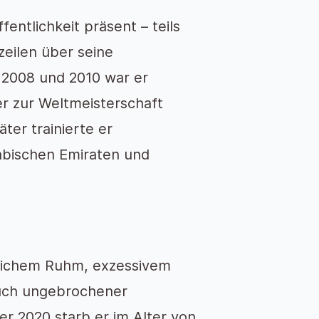
entlichkeit präsent – teils
gzeilen über seine
 2008 und 2010 war er
er zur Weltmeisterschaft
ter trainierte er
abischen Emiraten und
lichem Ruhm, exzessivem
auch ungebrochener
er 2020 starb er im Alter von