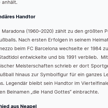
 anhält.
ndäres Handtor
 Maradona (1960–2020) zählt zu den größten P
ußballs. Nach ersten Erfolgen in seinem Heima
mezzo beim FC Barcelona wechselte er 1984 z
tadtidol entwickelte und bis 1991 verblieb. M
enischer Meisterschaften schrieb er dort Sportg
ußball hinaus zur Symbolfigur für ein ganzes 
ens. Legendär bleibt sein Handtor im Viertelfin
en Beinamen „die Hand Gottes“ einbrachte.
hied aus Neapel