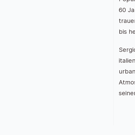
60 Ja
traue
bis h
Sergi
itali
urban
Atmos
seine