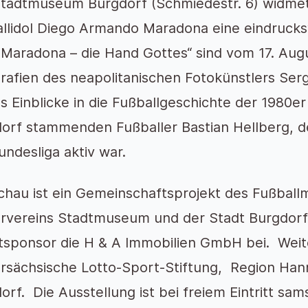
tadtmuseum Burgdorf (Schmiedestr. 6) widmet
llidol Diego Armando Maradona eine eindrucks
 „Maradona – die Hand Gottes“ sind vom 17. Au
rafien des neapolitanischen Fotokünstlers Ser
es Einblicke in die Fußballgeschichte der 1980er
orf stammenden Fußballer Bastian Hellberg, d
undesliga aktiv war.
chau ist ein Gemeinschaftsprojekt des Fußba
rvereins Stadtmuseum und der Stadt Burgdorf. 
sponsor die H & A Immobilien GmbH bei. Weite
rsächsische Lotto-Sport-Stiftung, Region Ha
orf. Die Ausstellung ist bei freiem Eintritt sa