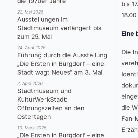
die 1970er Jahre“
bis 1
22. Mai 2026
18.00
Ausstellungen im
Stadtmuseum verlängert bis
Eine 
zum 25. Mai
24. April 2026
Die I
Führung durch die Ausstellung
vereh
„Die Ersten in Burgdorf – eine
Stadt wagt Neues“ am 3. Mai
Ident
2. April 2026
dokum
Stadtmuseum und
einge
KulturWerkStadt:
die W
Öffnungszeiten an den
Ostertagen
Fan-M
10. März 2026
Erzäh
„Die Ersten in Burgdorf – eine