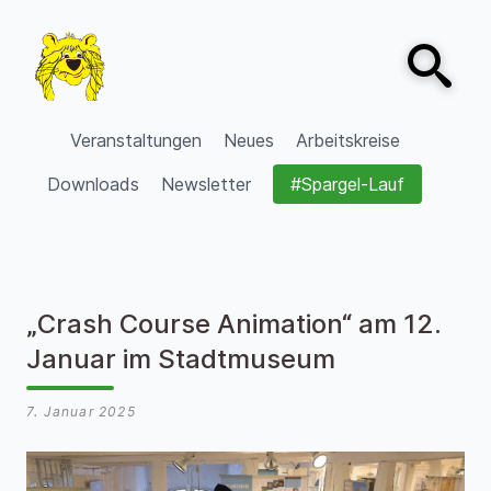
Zum Inhalt springen
Open sear
VVV Burgdorf
Veranstaltungen
Neues
Arbeitskreise
Downloads
Newsletter
#Spargel-Lauf
„Crash Course Animation“ am 12.
Januar im Stadtmuseum
7. Januar 2025