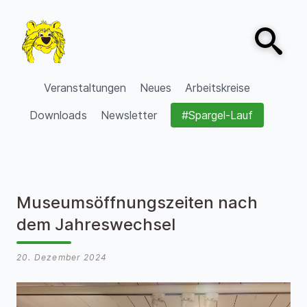
Zum Inhalt springen
Open sear
VVV Burgdorf
Veranstaltungen
Neues
Arbeitskreise
Downloads
Newsletter
#Spargel-Lauf
Museumsöffnungszeiten nach
dem Jahreswechsel
20. Dezember 2024