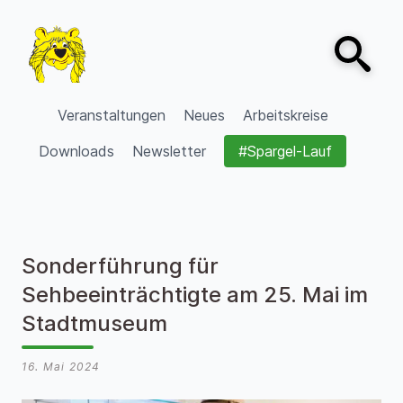
Zum Inhalt springen
Open sear
VVV Burgdorf
Veranstaltungen
Neues
Arbeitskreise
Downloads
Newsletter
#Spargel-Lauf
Sonderführung für
Sehbeeinträchtigte am 25. Mai im
Stadtmuseum
16. Mai 2024