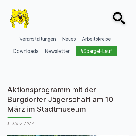
Zum Inhalt springen
Open sear
VVV Burgdorf
Veranstaltungen
Neues
Arbeitskreise
Downloads
Newsletter
#Spargel-Lauf
Aktionsprogramm mit der
Burgdorfer Jägerschaft am 10.
März im Stadtmuseum
5. März 2024