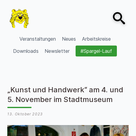
Zum Inhalt springen
Open sear
VVV Burgdorf
Veranstaltungen
Neues
Arbeitskreise
Downloads
Newsletter
#Spargel-Lauf
„Kunst und Handwerk“ am 4. und
5. November im Stadtmuseum
13. Oktober 2023