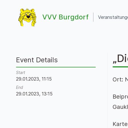
Zum Inhalt springen
VVV Burgdorf
Veranstaltung
VVV Burgdorf
„Di
Event Details
Start
29.01.2023, 11:15
Ort: 
End
29.01.2023, 13:15
Beipr
Gaukl
Kart