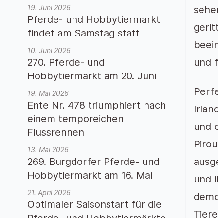
19. Juni 2026
sehe
Pferde- und Hobbytiermarkt
gerit
findet am Samstag statt
beei
10. Juni 2026
270. Pferde- und
und f
Hobbytiermarkt am 20. Juni
Perf
19. Mai 2026
Ente Nr. 478 triumphiert nach
Irla
einem temporeichen
und e
Flussrennen
Piro
13. Mai 2026
269. Burgdorfer Pferde- und
ausg
Hobbytiermarkt am 16. Mai
und 
21. April 2026
demon
Optimaler Saisonstart für die
Tiere
Pferde- und Hobbytiermärkte