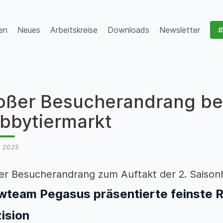
en
Neues
Arbeitskreise
Downloads
Newsletter
#
oßer Besucherandrang be
bbytiermarkt
i 2025
er Besucherandrang zum Auftakt der 2. Saisonh
team Pegasus präsentierte feinste Re
zision