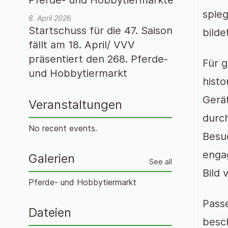
spie
8. April 2026
Startschuss für die 47. Saison
bilde
fällt am 18. April/ VVV
präsentiert den 268. Pferde-
Für 
und Hobbytiermarkt
histo
Gerä
Veranstaltungen
durch
No recent events.
Besu
engag
Galerien
See all
Bild 
Pferde- und Hobbytiermarkt
Pass
Dateien
besch