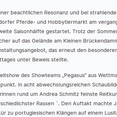
einer beachtlichen Resonanz und bei strahlend
dorfer Pferde- und Hobbytiermarkt am vergang
weite Saisonhälfte gestartet. Trotz der Somme
cher auf das Gelände am Kleinen Brückendamm u
staltungsangebot, das erneut den besonderen 
tages unter Beweis stellte.
Reitshow des Showteams „Pegasus“ aus Wettmar
punkt. In acht abwechslungsreichen Schaubilde
rinnen rund um Andrea Schmitz feinste Reitku
schiedlichster Rassen ´. Den Auftakt machte Ja
ür zu portugiesischen Klängen auf einem Lusit