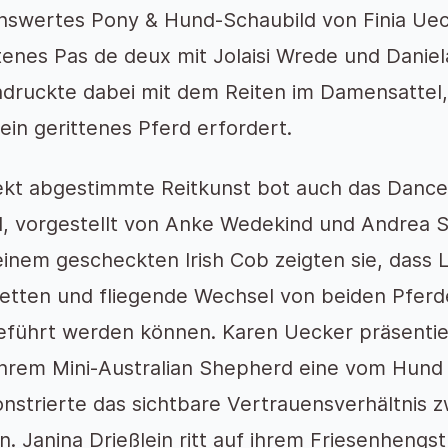
nswertes Pony & Hund-Schaubild von Finia Uec
tenes Pas de deux mit Jolaisi Wrede und Daniel
ndruckte dabei mit dem Reiten im Damensattel,
ein gerittenes Pferd erfordert.
ekt abgestimmte Reitkunst bot auch das Danc
nd, vorgestellt von Anke Wedekind und Andrea 
inem gescheckten Irish Cob zeigten sie, dass L
uetten und fliegende Wechsel von beiden Pferd
eführt werden können. Karen Uecker präsentie
ihrem Mini-Australian Shepherd eine vom Hund 
strierte das sichtbare Vertrauensverhältnis z
n. Janina Drießlein ritt auf ihrem Friesenheng