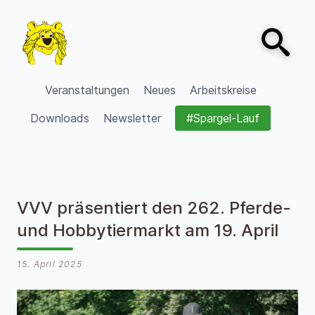
Zum Inhalt springen
Open sear
VVV Burgdorf
Veranstaltungen
Neues
Arbeitskreise
Downloads
Newsletter
#Spargel-Lauf
VVV präsentiert den 262. Pferde-
und Hobbytiermarkt am 19. April
15. April 2025