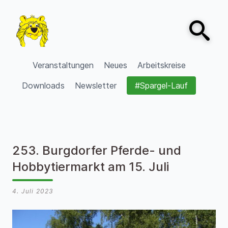
Zum Inhalt springen
Open sear
VVV Burgdorf
Veranstaltungen
Neues
Arbeitskreise
Downloads
Newsletter
#Spargel-Lauf
253. Burgdorfer Pferde- und
Hobbytiermarkt am 15. Juli
4. Juli 2023