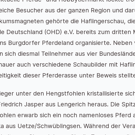
reiche Besucher aus der ganzen Region und dar
ikumsmagneten gehörte die Haflingerschau, di
de Deutschland (OHD) e.V.
bereits zum dritten
ns Burgdorfer Pferdeland organisierte.
Neben v
 sich diesmal Teilnehmer aus vier Bundesländer
auer auch verschiedene Schaubilder mit Hafli
eitigkeit dieser Pferderasse unter Beweis stellt
ieger unter den Hengstfohlen kristallisierte sic
riedrich Jasper aus Lengerich heraus. Die Spit
fohlen erwarb sich ein noch namenloses Pferd 
ka
aus
Uetze/Schwüblingsen.
Während der Vera