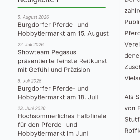
zahl
5. August 2026
Publ
Burgdorfer Pferde- und
Pfer
Hobbytiermarkt am 15. August
Verei
22. Juli 2026
Showteam Pegasus
denen
präsentierte feinste Reitkunst
Zusch
mit Gefühl und Präzision
Viels
8. Juli 2026
Burgdorfer Pferde- und
Als
S
Hobbytiermarkt am 18. Juli
von F
23. Juni 2026
Hochsommerliches Halbfinale
Stut
für den Pferde- und
Roff
Hobbytiermarkt im Juni