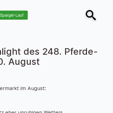
Spargel-Lauf
Open search
light des 248. Pferde-
0. August
ermarkt im August:
tz eher unruhigen Wetters