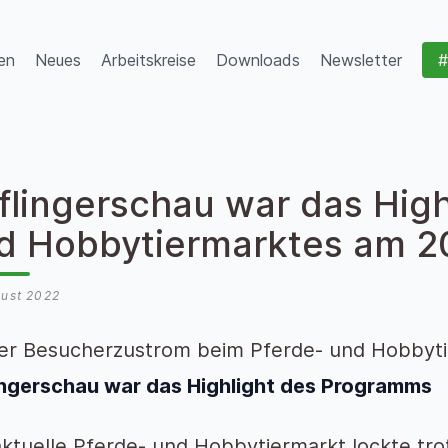
en
Neues
Arbeitskreise
Downloads
Newsletter
#
flingerschau war das High
d Hobbytiermarktes am 2
gust 2022
er Besucherzustrom beim Pferde- und Hobbyti
ingerschau war das Highlight des Programms
ktuelle Pferde- und Hobbytiermarkt lockte tro