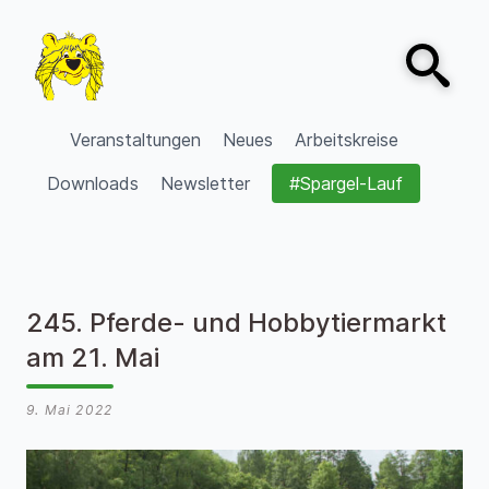
Zum Inhalt springen
Open sear
VVV Burgdorf
Veranstaltungen
Neues
Arbeitskreise
Downloads
Newsletter
#Spargel-Lauf
245. Pferde- und Hobbytiermarkt
am 21. Mai
9. Mai 2022