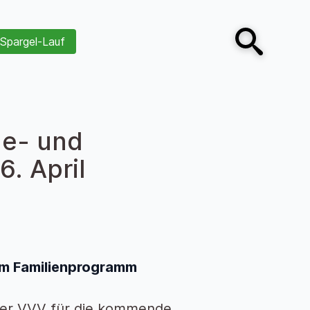
Spargel-Lauf
Open search
de- und
. April
em Familienprogramm
er VVV für die kommende