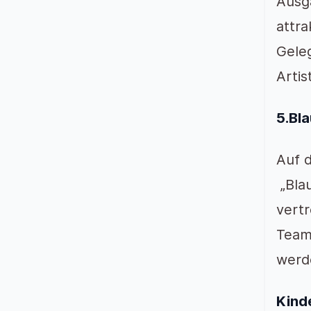
Ausga
attra
Geleg
Artis
5.Bla
Auf d
„Blau
vertr
Team
werd
Kind