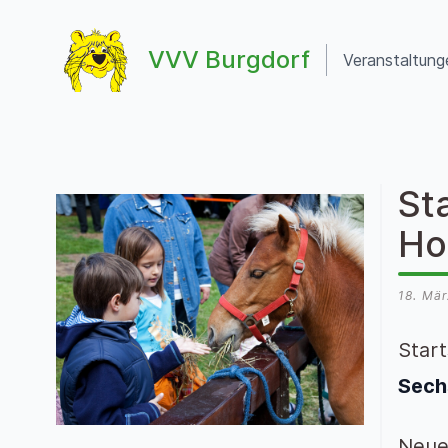
Zum Inhalt springen
VVV Burgdorf
Veranstaltung
VVV Burgdorf
St
Ho
18. Mä
Start
Sech
Neue