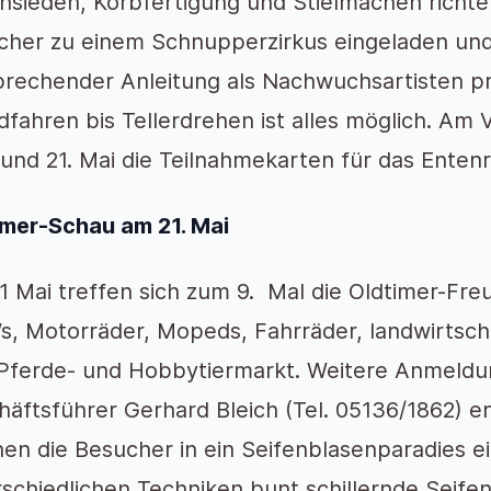
nsieden, Korbfertigung und Stielmachen richtet
cher zu einem Schnupperzirkus eingeladen und
prechender Anleitung als Nachwuchsartisten p
dfahren bis Tellerdrehen ist alles möglich. Am 
 und 21. Mai die Teilnahmekarten für das Enten
imer-Schau am 21. Mai
 Mai treffen sich zum 9. Mal die Oldtimer-Fre
s, Motorräder, Mopeds, Fahrräder, landwirtsch
 Pferde- und Hobbytiermarkt. Weitere Anmeld
äftsführer Gerhard Bleich (Tel. 05136/1862) e
en die Besucher in ein Seifenblasenparadies ei
rschiedlichen Techniken bunt schillernde Seif