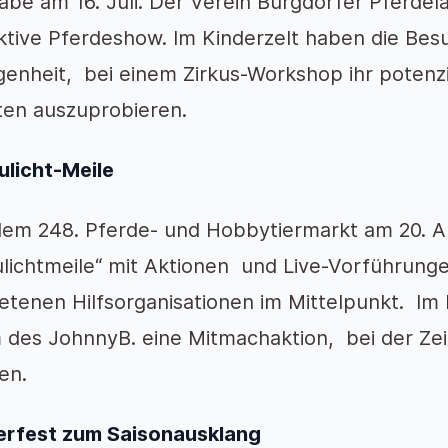
be am 16. Juli. Der Verein Burgdorfer Pferdela
ktive Pferdeshow. Im Kinderzelt haben die Besu
enheit, bei einem Zirkus-Workshop ihr potenzie
ten auszuprobieren.
ulicht-Meile
em 248. Pferde- und Hobbytiermarkt am 20. Aug
lichtmeile“ mit Aktionen und Live-Vorführunge
etenen Hilfsorganisationen im Mittelpunkt. Im 
 des JohnnyB. eine Mitmachaktion, bei der Zei
en.
erfest zum Saisonausklang