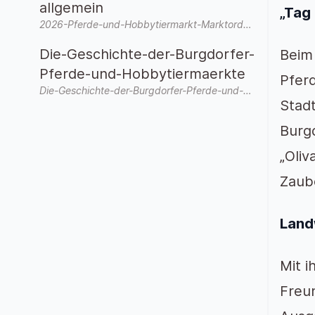
allgemein
„Tag
2026-Pferde-und-Hobbytiermarkt-Marktordnung-allgemein.pdf
Die-Geschichte-der-Burgdorfer-
Beim 
Pferde-und-Hobbytiermaerkte
Pfer
Die-Geschichte-der-Burgdorfer-Pferde-und-Hobbytiermaerkte-3.pdf
Stad
Burgd
„Oliv
Zaub
Land
Mit i
Freu