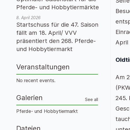
Seife
Pferde- und Hobbytiermärkte
Besu
8. April 2026
ents
Startschuss für die 47. Saison
Einra
fällt am 18. April/ VVV
präsentiert den 268. Pferde-
April
und Hobbytiermarkt
Oldt
Veranstaltungen
Am 21
No recent events.
(PKW
Galerien
245.
See all
Gesch
Pferde- und Hobbytiermarkt
tauch
Dateien
unte