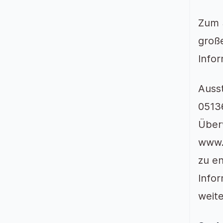
Zum 
groß
Info
Ausst
05136
Über
www.
zu e
Info
weite