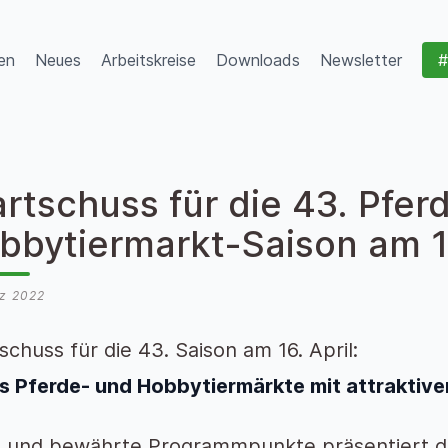
en
Neues
Arbeitskreise
Downloads
Newsletter
#
artschuss für die 43. Pfer
bbytiermarkt-Saison am 16
rz 2022
schuss für die 43. Saison am 16. April:
s Pferde- und Hobbytiermärkte mit attraktiv
 und bewährte Programmpunkte präsentiert d