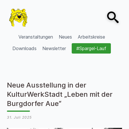
Zum Inhalt springen
Open sear
VVV Burgdorf
Veranstaltungen
Neues
Arbeitskreise
Downloads
Newsletter
#Spargel-Lauf
Neue Ausstellung in der
KulturWerkStadt „Leben mit der
Burgdorfer Aue“
31. Juli 2025