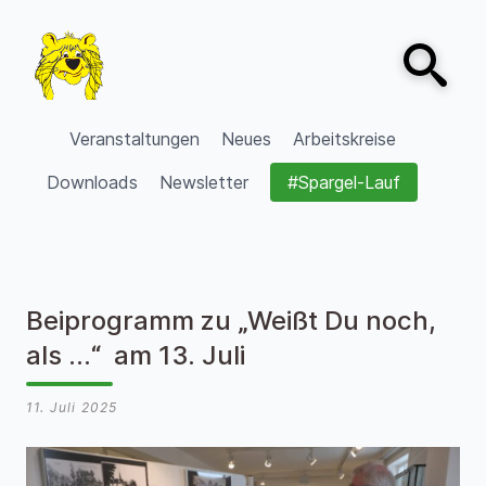
Zum Inhalt springen
Open sear
VVV Burgdorf
Veranstaltungen
Neues
Arbeitskreise
Downloads
Newsletter
#Spargel-Lauf
Beiprogramm zu „Weißt Du noch,
als …“ am 13. Juli
11. Juli 2025