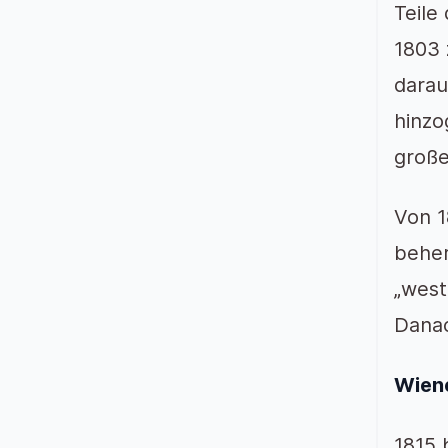
Teile
1803 
darau
hinzo
große
Von 1
beher
„west
Danac
Wiene
1815 