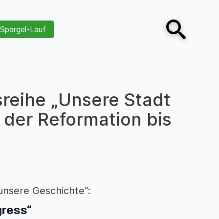
Spargel-Lauf
Open search
sreihe „Unsere Stadt
der Reformation bis
 unsere Geschichte“:
gress“