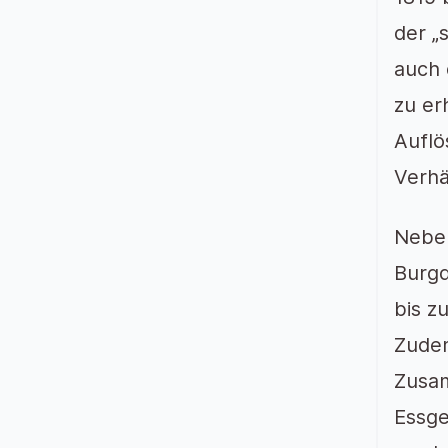
der „
auch 
zu er
Auflö
Verhä
Neben
Burgd
bis z
Zudem
Zusam
Essge