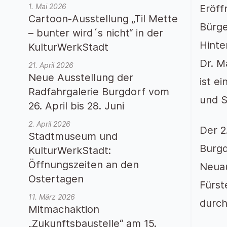
1. Mai 2026
Eröff
Cartoon-Ausstellung „Til Mette
Bürge
– bunter wird´s nicht“ in der
Hinte
KulturWerkStadt
Dr. M
21. April 2026
Neue Ausstellung der
ist e
Radfahrgalerie Burgdorf vom
und S
26. April bis 28. Juni
2. April 2026
Der 2
Stadtmuseum und
Burgd
KulturWerkStadt:
Öffnungszeiten an den
Neuau
Ostertagen
Fürst
11. März 2026
durch
Mitmachaktion
„Zukunftsbaustelle“ am 15.