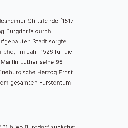
esheimer Stiftsfehde (1517-
ung Burgdorfs durch
aufgebauten Stadt sorgte
irche, im Jahr 1526 für die
Martin Luther seine 95
lüneburgische Herzog Ernst
einem gesamten Fürstentum
48) blieb Burgdorf zunächst