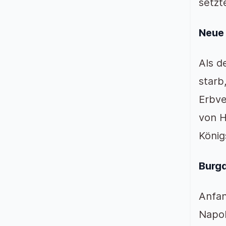
setzt
Neue
Als d
starb
Erbve
von H
Köni
Burgd
Anfan
Napol