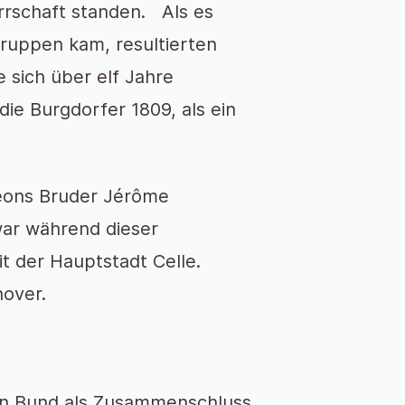
rrschaft standen. Als es
ruppen kam, resultierten
 sich über elf Jahre
ie Burgdorfer 1809, als ein
.
eons Bruder Jérôme
war während dieser
it der Hauptstadt Celle.
over.
en Bund als Zusammenschluss