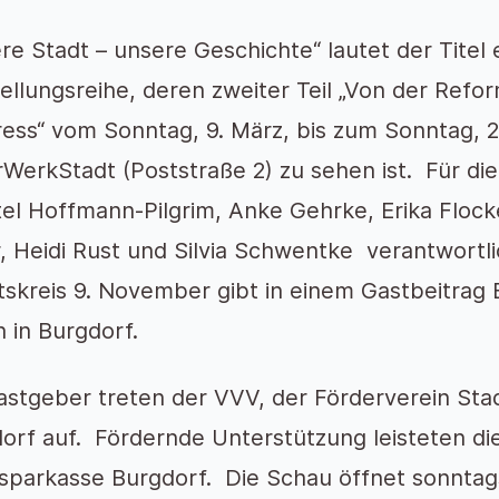
re Stadt – unsere Geschichte“ lautet der Titel e
ellungsreihe, deren zweiter Teil „Von der Refo
ess“ vom Sonntag, 9. März, bis zum Sonntag, 27
rWerkStadt (Poststraße 2) zu sehen ist. Für d
tel Hoffmann-Pilgrim, Anke Gehrke, Erika Flock
, Heidi Rust und Silvia Schwentke verantwortl
tskreis 9. November gibt in einem Gastbeitrag E
n in Burgdorf.
astgeber treten der VVV, der Förderverein St
orf auf. Fördernde Unterstützung leisteten di
sparkasse Burgdorf. Die Schau öffnet sonntags 