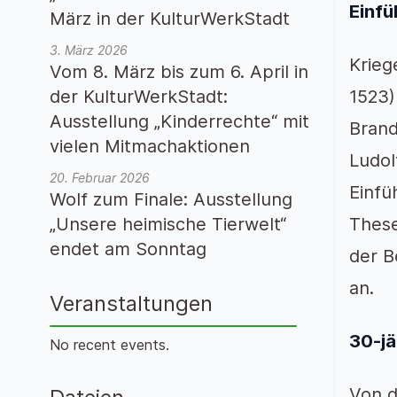
Einfü
März in der KulturWerkStadt
3. März 2026
Krieg
Vom 8. März bis zum 6. April in
der KulturWerkStadt:
1523)
Ausstellung „Kinderrechte“ mit
Brand
vielen Mitmachaktionen
Ludol
20. Februar 2026
Einfü
Wolf zum Finale: Ausstellung
„Unsere heimische Tierwelt“
These
endet am Sonntag
der B
an.
Veranstaltungen
30-jä
No recent events.
Von d