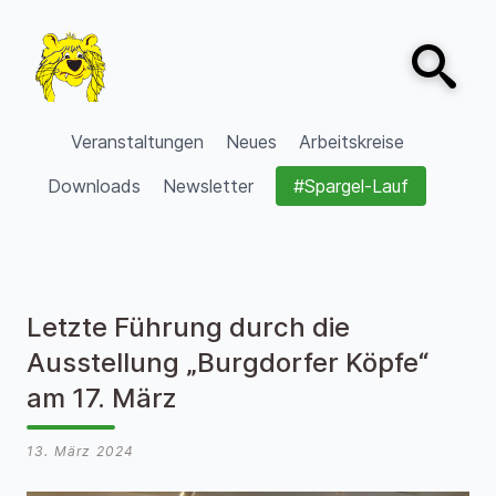
Zum Inhalt springen
Open sear
VVV Burgdorf
Veranstaltungen
Neues
Arbeitskreise
Downloads
Newsletter
#Spargel-Lauf
Letzte Führung durch die
Ausstellung „Burgdorfer Köpfe“
am 17. März
13. März 2024