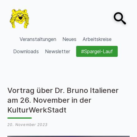
Zum Inhalt springen
Open sear
VVV Burgdorf
Veranstaltungen
Neues
Arbeitskreise
Downloads
Newsletter
#Spargel-Lauf
Vortrag über Dr. Bruno Italiener
am 26. November in der
KulturWerkStadt
20. November 2023