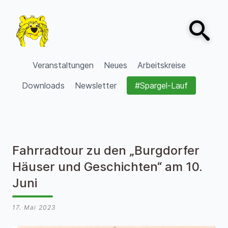
Zum Inhalt springen
Open sear
VVV Burgdorf
Veranstaltungen
Neues
Arbeitskreise
Downloads
Newsletter
#Spargel-Lauf
Fahrradtour zu den „Burgdorfer
Häuser und Geschichten“ am 10.
Juni
17. Mai 2023