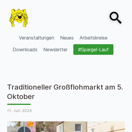
Zum Inhalt springen
Open sear
VVV Burgdorf
Veranstaltungen
Neues
Arbeitskreise
Downloads
Newsletter
#Spargel-Lauf
Traditioneller Großflohmarkt am 5.
Oktober
11. Juli 2025