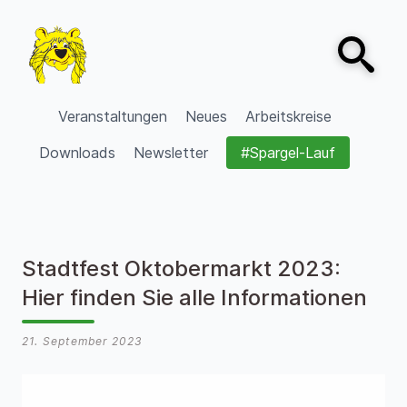
Zum Inhalt springen
Open sear
VVV Burgdorf
Veranstaltungen
Neues
Arbeitskreise
Downloads
Newsletter
#Spargel-Lauf
Stadtfest Oktobermarkt 2023:
Hier finden Sie alle Informationen
21. September 2023