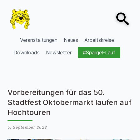
Zum Inhalt springen
Open sear
VVV Burgdorf
Veranstaltungen
Neues
Arbeitskreise
Downloads
Newsletter
#Spargel-Lauf
Vorbereitungen für das 50.
Stadtfest Oktobermarkt laufen auf
Hochtouren
5. September 2023