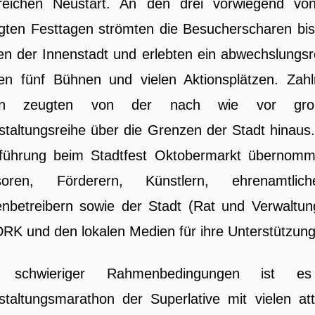
greichen Neustart. An den drei vorwiegend v
gten Festtagen strömten die Besucherscharen bis
en der Innenstadt und erlebten ein abwechslungs
en fünf Bühnen und vielen Aktionsplätzen. Zah
on zeugten von der nach wie vor große
staltungsreihe über die Grenzen der Stadt hinaus
führung beim Stadtfest Oktobermarkt übernommen
soren, Förderern, Künstlern, ehrenamtli
nbetreibern sowie der Stadt (Rat und Verwaltung
RK und den lokalen Medien für ihre Unterstützung
z schwieriger Rahmenbedingungen ist e
staltungsmarathon der Superlative mit vielen a