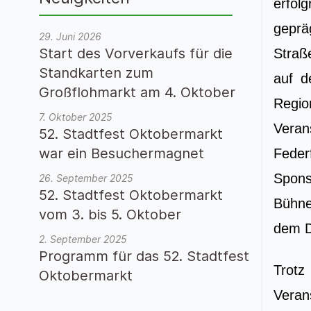
erfol
geprä
29. Juni 2026
Start des Vorverkaufs für die
Straß
Standkarten zum
auf d
Großflohmarkt am 4. Oktober
Regi
7. Oktober 2025
Veran
52. Stadtfest Oktobermarkt
war ein Besuchermagnet
Feder
Spon
26. September 2025
52. Stadtfest Oktobermarkt
Bühne
vom 3. bis 5. Oktober
dem D
2. September 2025
Programm für das 52. Stadtfest
Trot
Oktobermarkt
Veran