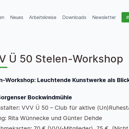
en
Neues
Arbeitskreise
Downloads
Newsletter
#
V Ü 50 Stelen-Workshop
n-Workshop: Leuchtende Kunstwerke als Blick
 Sorgenser Bockwindmühle
stalter: VVV Ü 50 – Club für aktive (Un)Ruhest
ng: Rita Wünnecke und Günter Dehde
ahmekarten: 70 € (VVV-Mitglieder), 75 € (Nicht