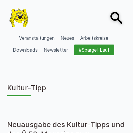
Zum Inhalt springen
Open sear
VVV Burgdorf
Veranstaltungen
Neues
Arbeitskreise
Downloads
Newsletter
#Spargel-Lauf
Kultur-Tipp
Neuausgabe des Kultur-Tipps und