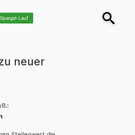
Spargel-Lauf
Open search
zu neuer
B.:
n
chen Stellenwert die