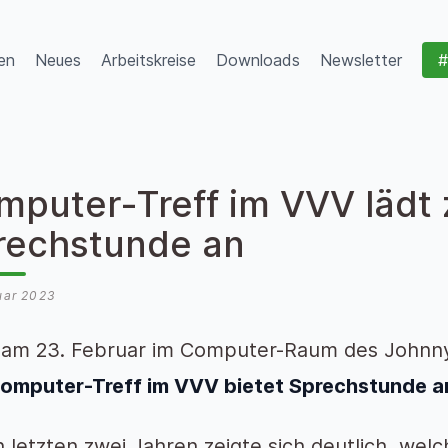
en
Neues
Arbeitskreise
Downloads
Newsletter
#
mputer-Treff im VVV lädt 
rechstunde an
uar 2023
 am 23. Februar im Computer-Raum des Johnny
omputer-Treff im VVV bietet Sprechstunde a
n letzten zwei Jahren zeigte sich deutlich, wel