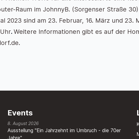
ter-Raum im JohnnyB. (Sorgenser Straße 30) 
al 2023 sind am 23. Februar, 16. März und 23. M
 Uhr
.
Weitere Informationen gibt es auf der 
orf.de.
Events
8. August 2026
Ausstellung "Ein Jahrzehnt im Umbruch - die 70er
M
Jahre"