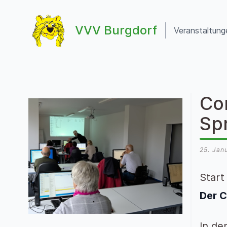
Zum Inhalt springen
VVV Burgdorf
Veranstaltung
VVV Burgdorf
Co
Sp
25. Jan
Start
Der C
In de