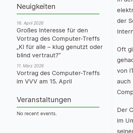
Neuigkeiten
elekt
der S
16. April 2026
Großes Interesse für den
Inter
Vortrag des Computer-Treffs
„KI für alle – klug genutzt oder
Oft g
blind vertraut?“
gehac
11. März 2026
von I
Vortrag des Computer-Treffs
im VVV am 15. April
auch 
Comp
Veranstaltungen
Der C
No recent events.
im Um
seine