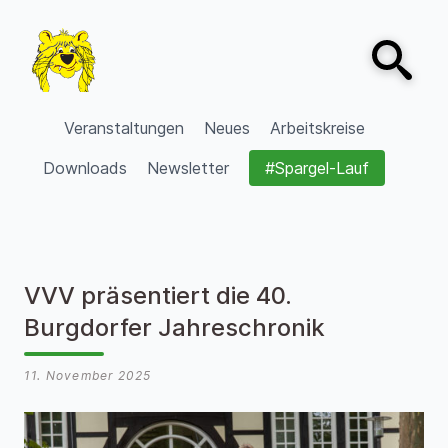
Zum Inhalt springen
Open sear
VVV Burgdorf
Veranstaltungen
Neues
Arbeitskreise
Downloads
Newsletter
#Spargel-Lauf
VVV präsentiert die 40.
Burgdorfer Jahreschronik
11. November 2025