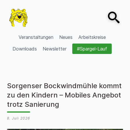
Zum Inhalt springen
Open sear
VVV Burgdorf
Veranstaltungen
Neues
Arbeitskreise
Downloads
Newsletter
#Spargel-Lauf
Sorgenser Bockwindmühle kommt
zu den Kindern – Mobiles Angebot
trotz Sanierung
8. Juli 2026