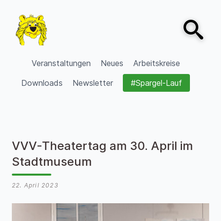
Zum Inhalt springen
Open sear
VVV Burgdorf
Veranstaltungen
Neues
Arbeitskreise
Downloads
Newsletter
#Spargel-Lauf
VVV-Theatertag am 30. April im
Stadtmuseum
22. April 2023