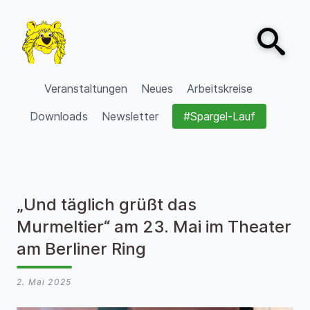
Zum Inhalt springen
Open sear
VVV Burgdorf
Veranstaltungen
Neues
Arbeitskreise
Downloads
Newsletter
#Spargel-Lauf
„Und täglich grüßt das
Murmeltier“ am 23. Mai im Theater
am Berliner Ring
2. Mai 2025