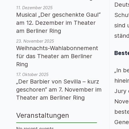
Deuts
11. Dezember 2025
Musical „Der geschenkte Gaul“
Schu
am 12. Dezember im Theater
sind 
am Berliner Ring
ständ
23. November 2025
Weihnachts-Wahlabonnement
Best
für das Theater am Berliner
Ring
„In b
17. Oktober 2025
hinei
„Der Barbier von Sevilla – kurz
geschoren“ am 7. November im
Jury 
Theater am Berliner Ring
Novem
beste
Veranstaltungen
Gene
No recent events.