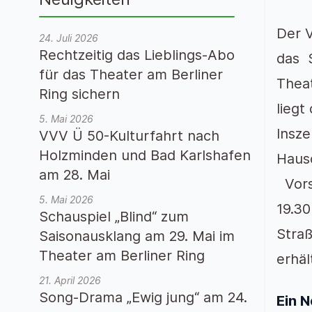
Der V
24. Juli 2026
Rechtzeitig das Lieblings-Abo
das S
für das Theater am Berliner
Thea
Ring sichern
lieg
5. Mai 2026
Insze
VVV Ü 50-Kulturfahrt nach
Holzminden und Bad Karlshafen
Hausc
am 28. Mai
Vorst
5. Mai 2026
19.30
Schauspiel „Blind“ zum
Straß
Saisonausklang am 29. Mai im
Theater am Berliner Ring
erhält
21. April 2026
Song-Drama „Ewig jung“ am 24.
Ein 