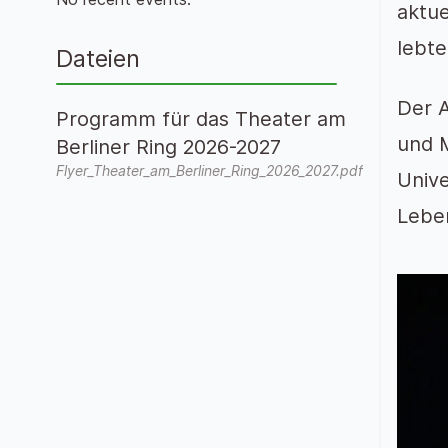
aktu
lebte
Dateien
Der A
Programm für das Theater am
und M
Berliner Ring 2026-2027
Flyer_Theater_am_Berliner_Ring_2026_2027.pdf
Unive
Leben