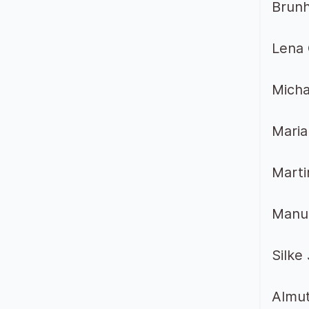
Brunh
Lena 
Micha
Maria
Marti
Manuf
Silke
Almut