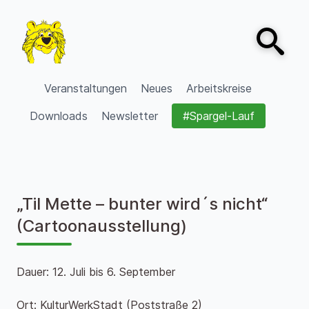
Zum Inhalt springen
Open sear
VVV Burgdorf
Veranstaltungen
Neues
Arbeitskreise
Downloads
Newsletter
#Spargel-Lauf
„Til Mette – bunter wird´s nicht“
(Cartoonausstellung)
Dauer: 12. Juli bis 6. September
Ort: KulturWerkStadt (Poststraße 2)