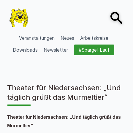
Zum Inhalt springen
Open sear
VVV Burgdorf
Veranstaltungen
Neues
Arbeitskreise
Downloads
Newsletter
#Spargel-Lauf
Theater für Niedersachsen: „Und
täglich grüßt das Murmeltier“
Theater für Niedersachsen: „Und täglich grüßt das
Murmeltier“