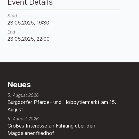
Event Details
Start
23.05.2025, 19:30
End
23.05.2025, 22:00
Neues
5. August 2026
Burgdorfer Pferde- und Hobbytiermarkt am 15.
August
5. August 2026
Großes Interesse an Führung über den
Magdalenenfriedhof