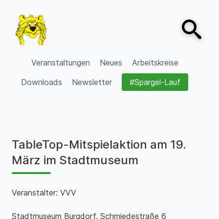
Zum Inhalt springen
Open sear
VVV Burgdorf
Veranstaltungen
Neues
Arbeitskreise
Downloads
Newsletter
#Spargel-Lauf
TableTop-Mitspielaktion am 19.
März im Stadtmuseum
Veranstalter: VVV
Stadtmuseum Burgdorf, Schmiedestraße 6