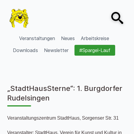
Zum Inhalt springen
Open sear
VVV Burgdorf
Veranstaltungen
Neues
Arbeitskreise
Downloads
Newsletter
#Spargel-Lauf
„StadtHausSterne“: 1. Burgdorfer
Rudelsingen
Veranstaltungszentrum StadtHaus, Sorgenser Str. 31
Veranstalter: StadtHaus, Verein für Kunst und Kultur in