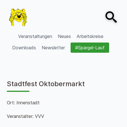
Zum Inhalt springen
Open sear
VVV Burgdorf
Veranstaltungen
Neues
Arbeitskreise
Downloads
Newsletter
#Spargel-Lauf
Stadtfest Oktobermarkt
Ort: Innenstadt
Veranstalter: VVV