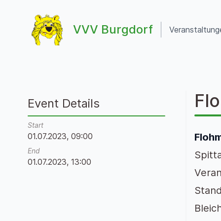
Zum Inhalt springen
VVV Burgdorf
Veranstaltung
VVV Burgdorf
Flo
Event Details
Start
01.07.2023, 09:00
Flohm
End
Spitt
01.07.2023, 13:00
Veran
Stand
Bleic