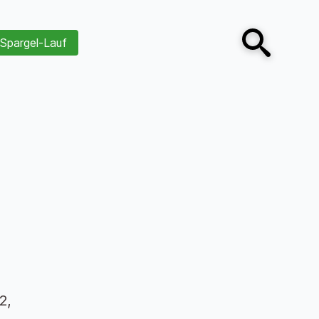
Spargel-Lauf
Open search
2,