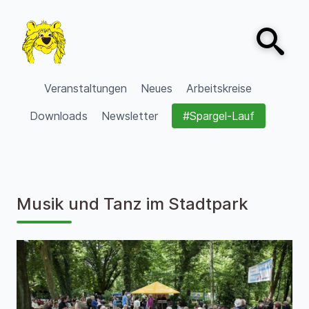
Zum Inhalt springen
Open sear
VVV Burgdorf
Veranstaltungen
Neues
Arbeitskreise
Downloads
Newsletter
#Spargel-Lauf
Musik und Tanz im Stadtpark