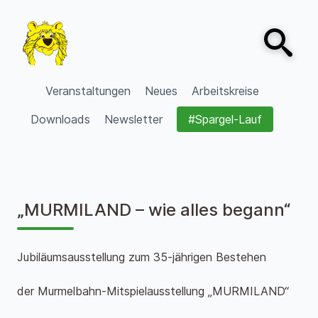
Zum Inhalt springen
Open sear
VVV Burgdorf
Veranstaltungen
Neues
Arbeitskreise
Downloads
Newsletter
#Spargel-Lauf
„MURMILAND – wie alles begann“
Jubiläumsausstellung zum 35-jährigen Bestehen
der Murmelbahn-Mitspielausstellung „MURMILAND“